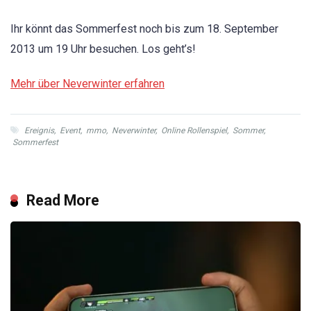
Ihr könnt das Sommerfest noch bis zum 18. September
2013 um 19 Uhr besuchen. Los geht’s!
Mehr über Neverwinter erfahren
Ereignis
,
Event
,
mmo
,
Neverwinter
,
Online Rollenspiel
,
Sommer
,
Sommerfest
Read More