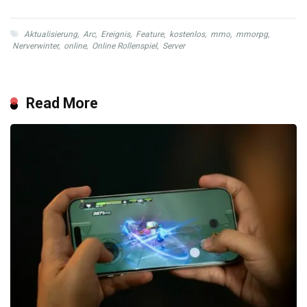
Aktualisierung
,
Arc
,
Ereignis
,
Feature
,
kostenlos
,
mmo
,
mmorpg
,
Nerverwinter
,
online
,
Online Rollenspiel
,
Server
Read More