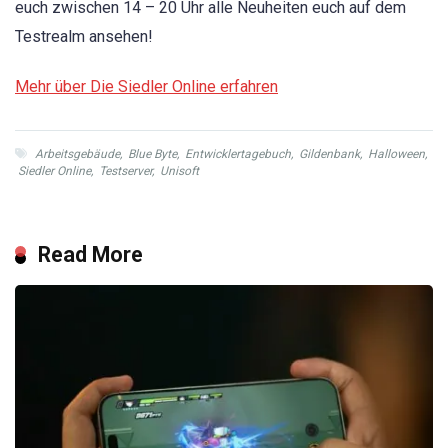
euch zwischen 14 – 20 Uhr alle Neuheiten euch auf dem
Testrealm ansehen!
Mehr über Die Siedler Online erfahren
Arbeitsgebäude
,
Blue Byte
,
Entwicklertagebuch
,
Gildenbank
,
Halloween
,
Siedler Online
,
Testserver
,
Unisoft
Read More