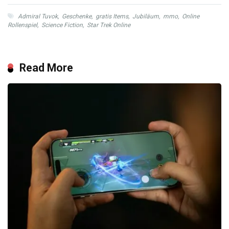
Admiral Tuvok
,
Geschenke
,
gratis Items
,
Jubiläum
,
mmo
,
Online
Rollenspiel
,
Science Fiction
,
Star Trek Online
Read More