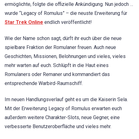
ermöglichte, folgte die offizielle Ankündigung. Nun jedoch …
wurde “Legacy of Romulus” – die neuste Erweiterung für
Star Trek Online
endlich veröffentlicht!
Wie der Name schon sagt, dürft ihr euch über die neue
spielbare Fraktion der Romulaner freuen. Auch neue
Geschichten, Missionen, Belohnungen und vieles, vieles
mehr warten auf euch. Schlüpft in die Haut eines
Romulaners oder Remaner und kommandiert das
entsprechende Warbird-Raumschiff.
Im neuen Handlungsverlauf geht es um die Kaiserin Sela.
Mit der Erweiterung Legacy of Romulus erwarten euch
außerdem weitere Charakter-Slots, neue Gegner, eine
verbesserte Benutzeroberfläche und vieles mehr.