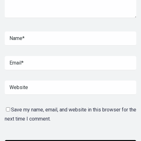
Save my name, email, and website in this browser for the
next time I comment.