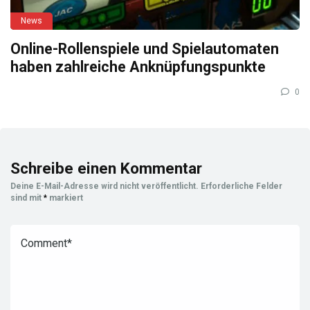
News
Online-Rollenspiele und Spielautomaten
haben zahlreiche Anknüpfungspunkte
0
Schreibe einen Kommentar
Deine E-Mail-Adresse wird nicht veröffentlicht.
Erforderliche Felder
sind mit
*
markiert