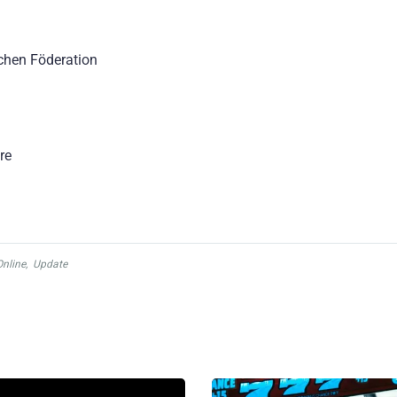
schen Föderation
re
Online
,
Update