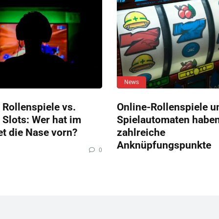
News
 Rollenspiele vs.
Online-Rollenspiele u
 Slots: Wer hat im
Spielautomaten habe
et die Nase vorn?
zahlreiche
Anknüpfungspunkte
0