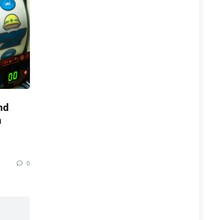
nd
n
0