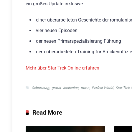
ein großes Update inklusive
einer überarbeiteten Geschichte der romulani
vier neuen Episoden
der neuen Primärspezialisierung Führung
dem überarbeiteten Training für Brückenoffizie
Mehr über Star Trek Online erfahren
Geburtstag
,
gratis
,
kostenlos
,
mmo
,
Perfect World
,
Star Trek 
Read More