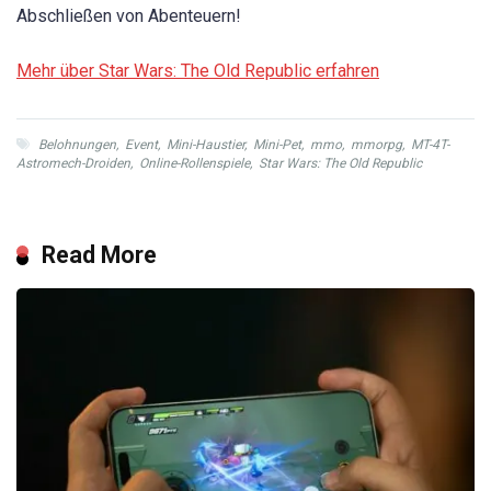
Abschließen von Abenteuern!
Mehr über Star Wars: The Old Republic erfahren
Belohnungen
,
Event
,
Mini-Haustier
,
Mini-Pet
,
mmo
,
mmorpg
,
MT-4T-
Astromech-Droiden
,
Online-Rollenspiele
,
Star Wars: The Old Republic
Read More