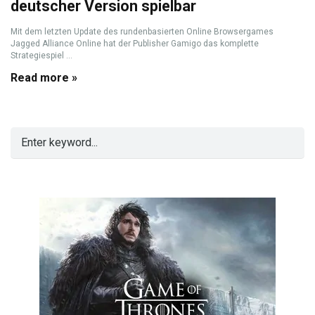
deutscher Version spielbar
Mit dem letzten Update des rundenbasierten Online Browsergames
Jagged Alliance Online hat der Publisher Gamigo das komplette
Strategiespiel ...
Read more »