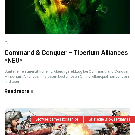
0
Command & Conquer – Tiberium Alliances
*NEU*
Startet einen unerbittlichen Eroberungsfeldzug bei Command and Conquer
– Tiberium Alliances. In diesem kostenlosen Onlinerollenspiel herrscht ein
endloser ...
Read more »
Browsergames kostenlos
Strategie Browsergames