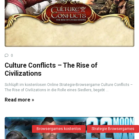
0
Culture Conflicts – The Rise of
Civilizations
Schlüpft im kostenlosen Online Strategie-Browsergame Culture Conflicts –
The Rise of Civilizations in die Rolle eines Siedlers, begebt ...
Read more »
Browsergames kostenlos
Strategie Browsergames