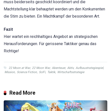
muss beiderseits geschickt koordiniert und die
Machtstellung klar behauptet werden um den Konkurrenten
die Stirn zu bieten. Ein Machtkampf der besonderen Art.
Fazit
Hier wartet ein reichhaltiges Angebot an strategischen
Herausforderungen. Für gerissene Taktiker genau das
Richtige!
22 Moon at War
,
22 Moon War
,
Abenteuer
,
Aktiv
,
Aufbaustrategiespiel
,
Mission
,
Science Fiction
,
SciFi
,
Taktik
,
Wirtschaftsstrategie
Read More