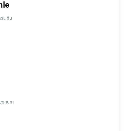
hle
st, du
 Regnum