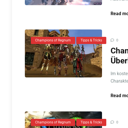
Read mo
Champions of Regnum
Tipps & Tricks
0
Cham
Über
Im koste
Charakter
Read mo
Champions of Regnum
Tipps & Tricks
0