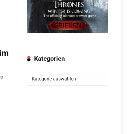
 im
Kategorien
Kategorien
es