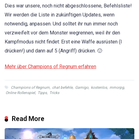
Dies war unsere, noch nicht abgeschlossene, Befehlsliste!
Wir werden die Liste in zukünftigen Updates, wenn
notwendig, anpassen. Und solltet ihr nun immer noch
verzweifelt vor dem Monster wegrennen, weil ihr den
Kampfmodus nicht findet: Erst eine Waffe ausrüsten (I
drücken!) und dann auf 5 (Angriff) drücken. 🙂
Mehr über Champions of Regnum erfahren
Champions of Regnum
,
chat befehle
,
Gamigo
,
kostenlos
,
mmorpg
,
Online Rollenspiel
,
Tipps
,
Tricks
Read More