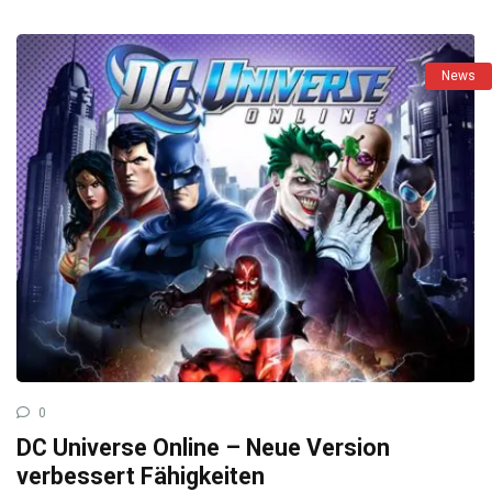
News
0
DC Universe Online – Neue Version
verbessert Fähigkeiten