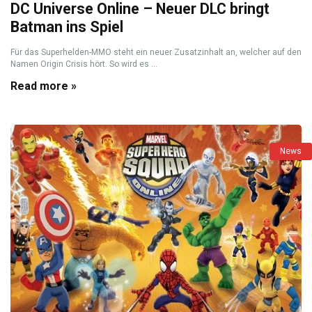
DC Universe Online – Neuer DLC bringt
Batman ins Spiel
Für das Superhelden-MMO steht ein neuer Zusatzinhalt an, welcher auf den
Namen Origin Crisis hört. So wird es ...
Read more »
News