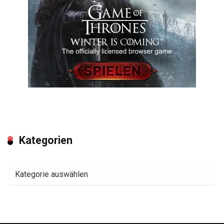
Kategorien
Kategorien