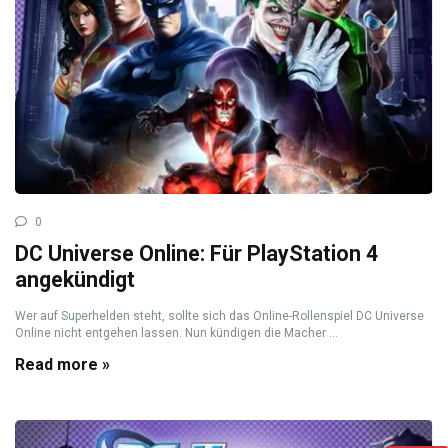
0
DC Universe Online: Für PlayStation 4
angekündigt
Wer auf Superhelden steht, sollte sich das Online-Rollenspiel DC Universe
Online nicht entgehen lassen. Nun kündigen die Macher ...
Read more »