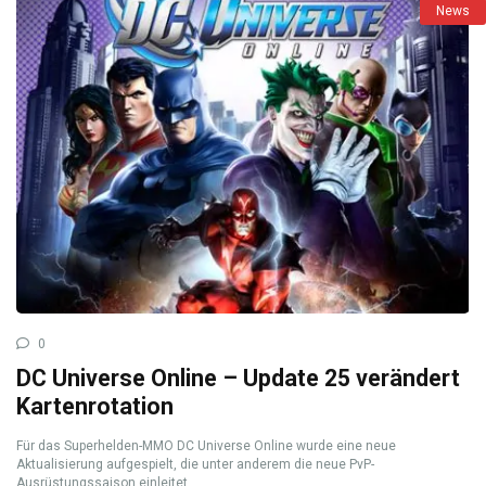
News
0
DC Universe Online – Update 25 verändert
Kartenrotation
Für das Superhelden-MMO DC Universe Online wurde eine neue
Aktualisierung aufgespielt, die unter anderem die neue PvP-
Ausrüstungssaison einleitet. ...