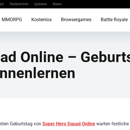
ad
Testberichte
Updates
News
MMORPG
Kostenlos
Browsergames
Battle Royale
ad Online – Geburts
ennenlernen
iten Geburtstag von
Super Hero Squad Online
warten festliche