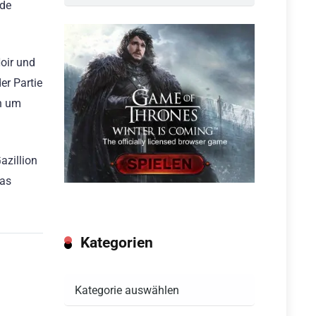
ede
oir und
er Partie
ch um
azillion
das
Kategorien
Kategorien