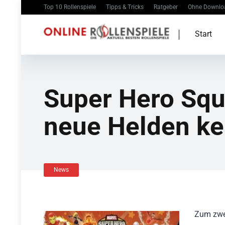
Top 10 Rollenspiele
Tipps & Tricks
Ratgeber
Ohne Downlo
Start
Super Hero Squ
neue Helden k
News
Zum zwe