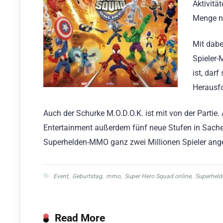
Aktivitä
Menge n
Mit dab
Spieler-
ist, dar
Herausfo
Auch der Schurke M.O.D.O.K. ist mit von der Partie
Entertainment außerdem fünf neue Stufen in Sachen
Superhelden-MMO ganz zwei Millionen Spieler ang
Event
,
Geburtstag
,
mmo
,
Super Hero Squad online
,
Superheld
Read More