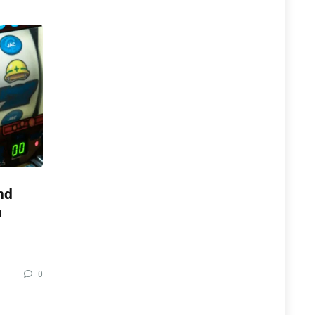
nd
n
0