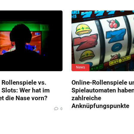
News
 Rollenspiele vs.
Online-Rollenspiele u
 Slots: Wer hat im
Spielautomaten habe
et die Nase vorn?
zahlreiche
Anknüpfungspunkte
0