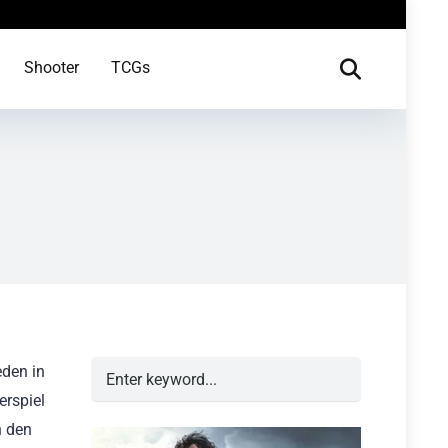
Shooter
TCGs
eden in
erspiel
n den