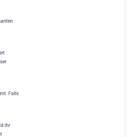
manten
ert
ser
mt. Falls
d ihr
t