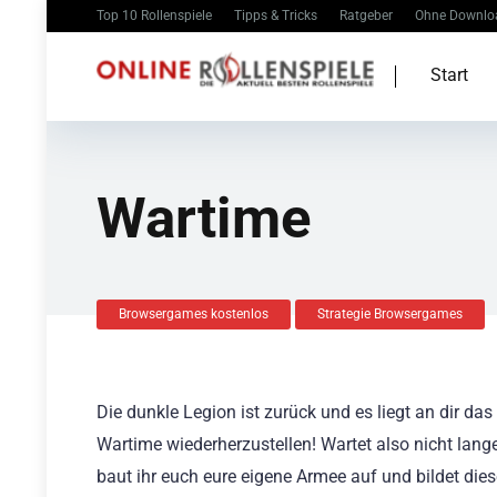
Top 10 Rollenspiele
Tipps & Tricks
Ratgeber
Ohne Downlo
Start
Wartime
Browsergames kostenlos
Strategie Browsergames
Die dunkle Legion ist zurück und es liegt an dir d
Wartime wiederherzustellen! Wartet also nicht lange
baut ihr euch eure eigene Armee auf und bildet die