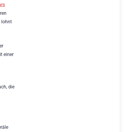
ars
eren
 lohnt
er
t einer
ch, die
räle