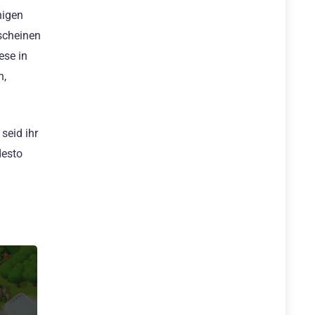
nigen
 scheinen
ese in
n,
seid ihr
desto