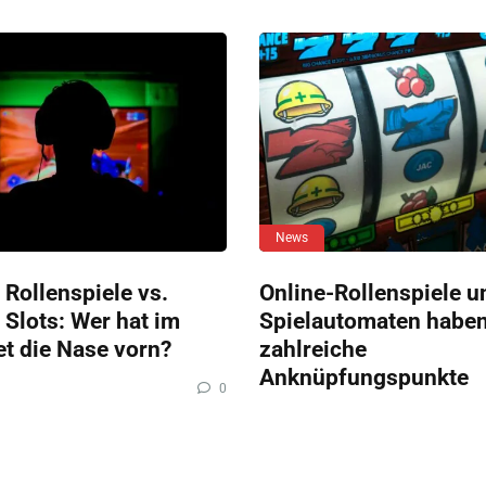
News
 Rollenspiele vs.
Online-Rollenspiele u
 Slots: Wer hat im
Spielautomaten habe
et die Nase vorn?
zahlreiche
Anknüpfungspunkte
0