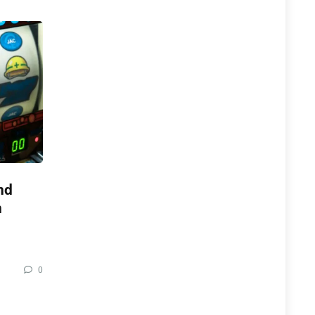
nd
n
0