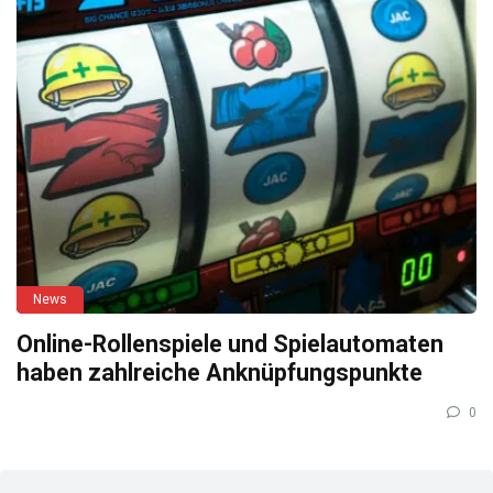
News
Online-Rollenspiele und Spielautomaten
haben zahlreiche Anknüpfungspunkte
0