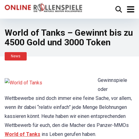
World of Tanks – Gewinnt bis zu
4500 Gold und 3000 Token
News
Gewinnspiele
oder
Wettbewerbe sind doch immer eine feine Sache, vor allem,
wenn ihr dabei “relativ einfach” jede Menge Belohnungen
kassieren könnt. Heute haben wir einen entsprechenden
Wettbewerb für euch, den die Macher des Panzer-MMOs
World of Tanks
ins Leben gerufen haben.