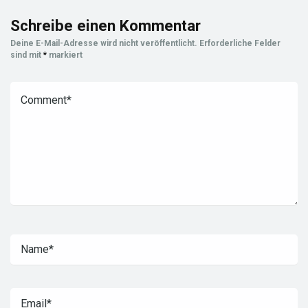
Schreibe einen Kommentar
Deine E-Mail-Adresse wird nicht veröffentlicht.
Erforderliche Felder
sind mit
*
markiert