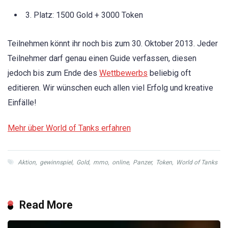
3. Platz: 1500 Gold + 3000 Token
Teilnehmen könnt ihr noch bis zum 30. Oktober 2013. Jeder
Teilnehmer darf genau einen Guide verfassen, diesen
jedoch bis zum Ende des
Wettbewerbs
beliebig oft
editieren. Wir wünschen euch allen viel Erfolg und kreative
Einfälle!
Mehr über World of Tanks erfahren
Aktion
,
gewinnspiel
,
Gold
,
mmo
,
online
,
Panzer
,
Token
,
World of Tanks
Read More