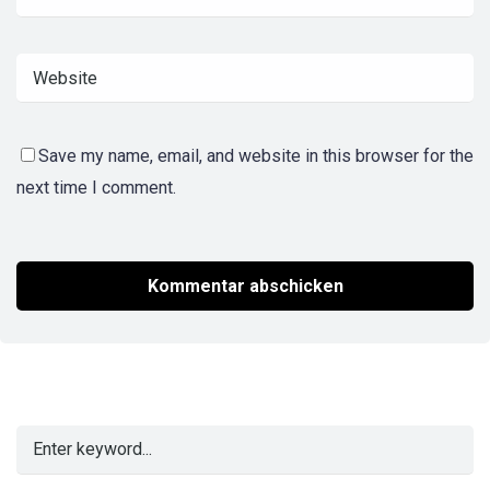
Save my name, email, and website in this browser for the
next time I comment.