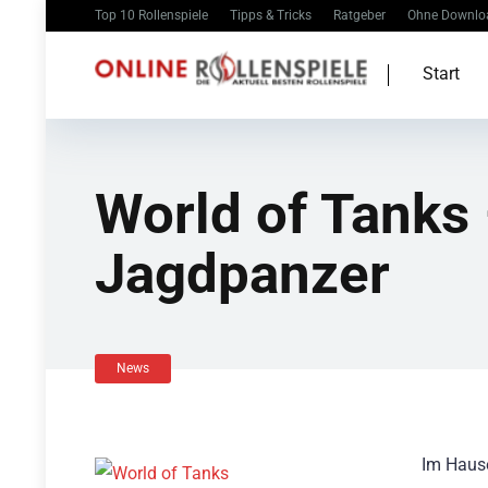
Top 10 Rollenspiele
Tipps & Tricks
Ratgeber
Ohne Downlo
Start
World of Tanks 
Jagdpanzer
News
Im Hause