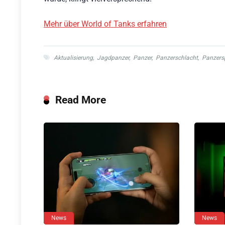
Mehr über World of Tanks erfahren
Aktualisierung
,
Jagdpanzer
,
Panzer
,
Panzerschlacht
,
Panzersp
Read More
News
News