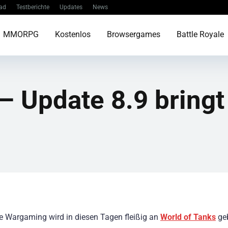
ad
Testberichte
Updates
News
MMORPG
Kostenlos
Browsergames
Battle Royale
– Update 8.9 bring
 Wargaming wird in diesen Tagen fleißig an
World of Tanks
geb