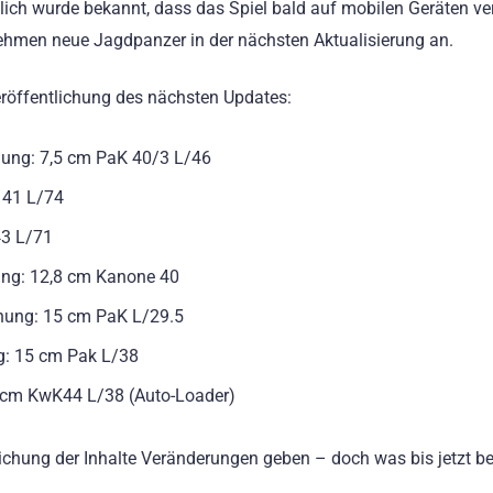
zlich wurde bekannt, dass das Spiel bald auf mobilen Geräten ve
ehmen neue Jagdpanzer in der nächsten Aktualisierung an.
röffentlichung des nächsten Updates:
fnung: 7,5 cm PaK 40/3 L/46
K 41 L/74
43 L/71
nung: 12,8 cm Kanone 40
fnung: 15 cm PaK L/29.5
ng: 15 cm Pak L/38
15сm KwK44 L/38 (Auto-Loader)
ntlichung der Inhalte Veränderungen geben – doch was bis jetzt b