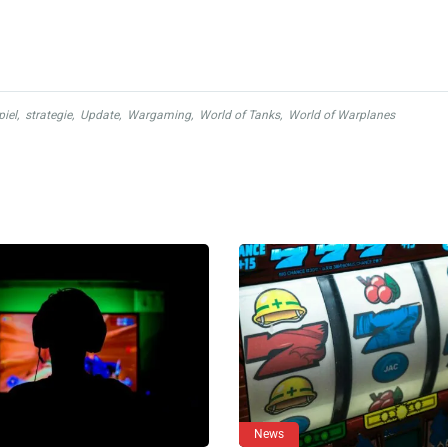
iel
,
strategie
,
Update
,
Wargaming
,
World of Tanks
,
World of Warplanes
News