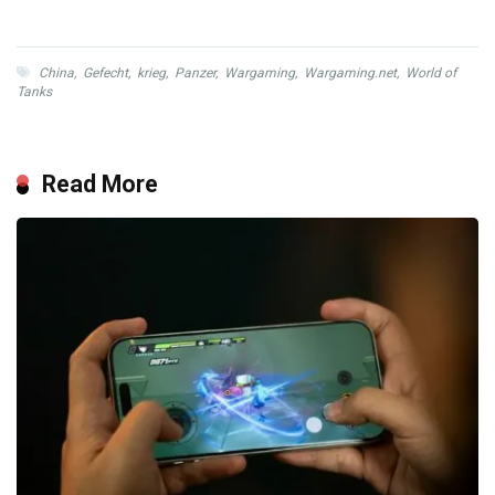
China
,
Gefecht
,
krieg
,
Panzer
,
Wargaming
,
Wargaming.net
,
World of
Tanks
Read More