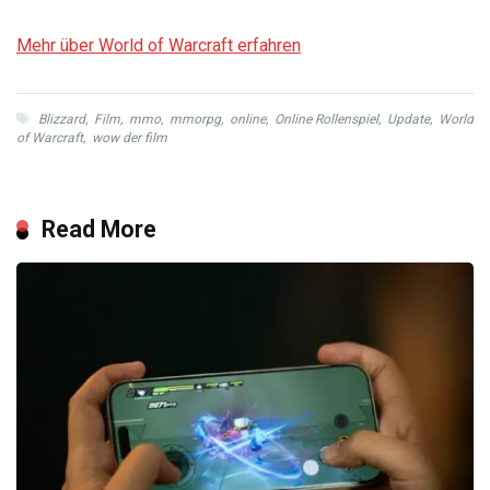
Mehr über World of Warcraft erfahren
Blizzard
,
Film
,
mmo
,
mmorpg
,
online
,
Online Rollenspiel
,
Update
,
World
of Warcraft
,
wow der film
Read More