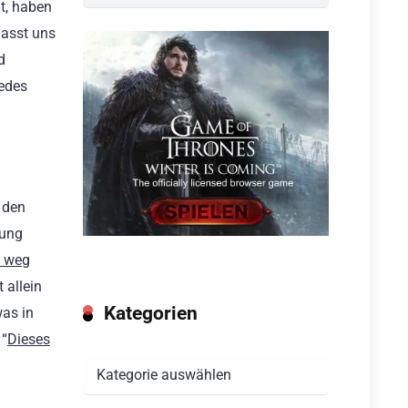
lt, haben
lasst uns
d
jedes
 den
mung
 weg
 allein
Kategorien
was in
 “
Dieses
Kategorien