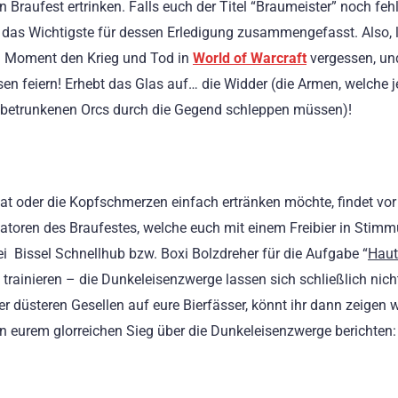
en Braufest ertrinken. Falls euch der Titel “Braumeister” noch feh
 das Wichtigste für dessen Erledigung zusammengefasst. Also, 
n Moment den Krieg und Tod in
World of Warcraft
vergessen, un
sen feiern! Erhebt das Glas auf… die Widder (die Armen, welche 
 betrunkenen Orcs durch die Gegend schleppen müssen)!
t oder die Kopfschmerzen einfach ertränken möchte, findet vor
toren des Braufestes, welche euch mit einem Freibier in Stim
i Bissel Schnellhub bzw. Boxi Bolzdreher für die Aufgabe “
Haut
u trainieren – die Dunkeleisenzwerge lassen sich schließlich nicht
r düsteren Gesellen auf eure Bierfässer, könnt ihr dann zeigen 
on eurem glorreichen Sieg über die Dunkeleisenzwerge berichten: