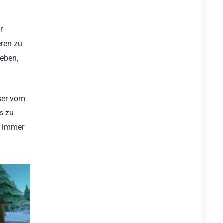
r
eren zu
geben,
sser vom
ns zu
h immer