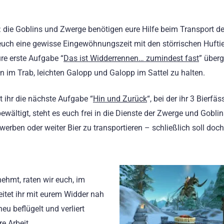
die Goblins und Zwerge benötigen eure Hilfe beim Transport de
 euch eine gewisse Eingewöhnungszeit mit den störrischen Hufti
re erste Aufgabe “
Das ist Widderrennen… zumindest fast
” über
den im Trab, leichten Galopp und Galopp im Sattel zu halten.
 ihr die nächste Aufgabe “
Hin und Zurück
“, bei der ihr 3 Bierfä
bewältigt, steht es euch frei in die Dienste der Zwerge und Gobli
werben oder weiter Bier zu transportieren – schließlich soll doc
nehmt, raten wir euch, im
itet ihr mit eurem Widder nah
u beflügelt und verliert
e Arbeit.