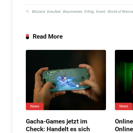
Blizzard
,
braufest
,
Braumeister
,
Erfolg
,
Event
,
World of Warcra
Read More
News
News
Gacha-Games jetzt im
Online
Check: Handelt es sich
Online