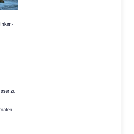
tinken-
ässer zu
rmalen