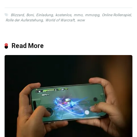
Blizzard
,
Boni
,
Einladung
,
kostenlos
,
mmo
,
mmorpg
,
Online Rollenspiel
,
Rolle der Auferstehung
,
World of Warcraft
,
wow
Read More