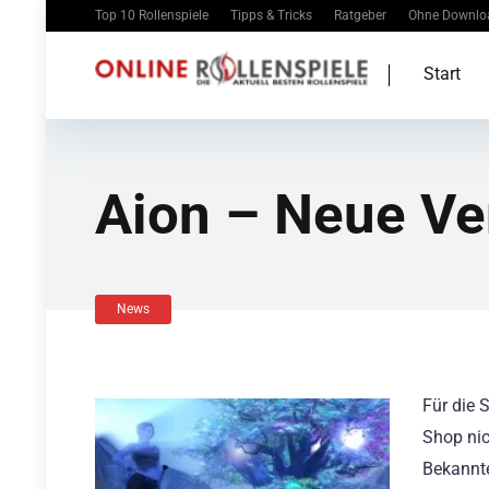
Top 10 Rollenspiele
Tipps & Tricks
Ratgeber
Ohne Downlo
Start
Aion – Neue Ve
News
Für die 
Shop nic
Bekannte