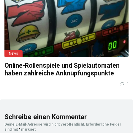
News
Online-Rollenspiele und Spielautomaten
haben zahlreiche Anknüpfungspunkte
0
Schreibe einen Kommentar
Deine E-Mail-Adresse wird nicht veröffentlicht.
Erforderliche Felder
sind mit
*
markiert