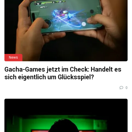
News
Gacha-Games jetzt im Check: Handelt es
sich eigentlich um Glücksspiel?
0