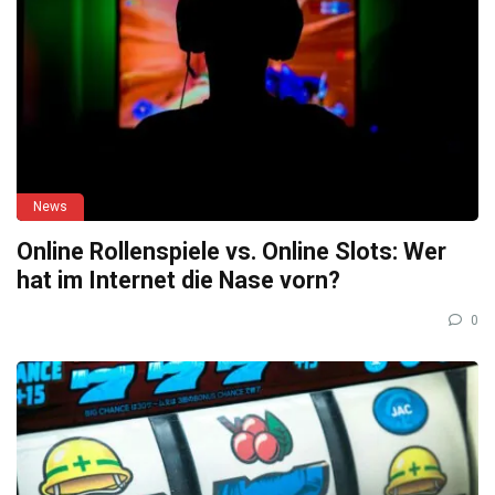
News
Online Rollenspiele vs. Online Slots: Wer
hat im Internet die Nase vorn?
0