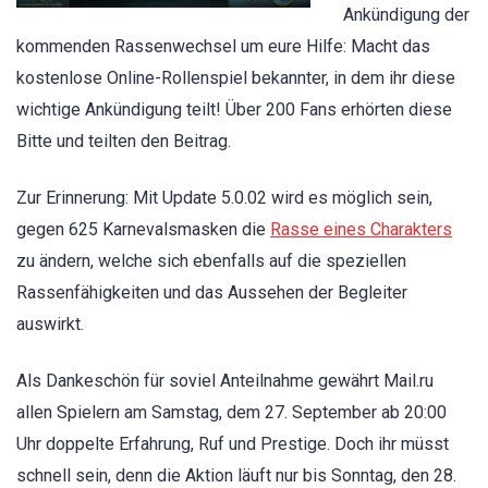
Ankündigung der
kommenden Rassenwechsel um eure Hilfe: Macht das
kostenlose Online-Rollenspiel bekannter, in dem ihr diese
wichtige Ankündigung teilt! Über 200 Fans erhörten diese
Bitte und teilten den Beitrag.
Zur Erinnerung: Mit Update 5.0.02 wird es möglich sein,
gegen 625 Karnevalsmasken die
Rasse eines Charakters
zu ändern, welche sich ebenfalls auf die speziellen
Rassenfähigkeiten und das Aussehen der Begleiter
auswirkt.
Als Dankeschön für soviel Anteilnahme gewährt Mail.ru
allen Spielern am Samstag, dem 27. September ab 20:00
Uhr doppelte Erfahrung, Ruf und Prestige. Doch ihr müsst
schnell sein, denn die Aktion läuft nur bis Sonntag, den 28.