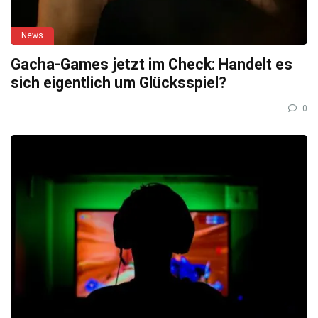
News
Gacha-Games jetzt im Check: Handelt es
sich eigentlich um Glücksspiel?
0