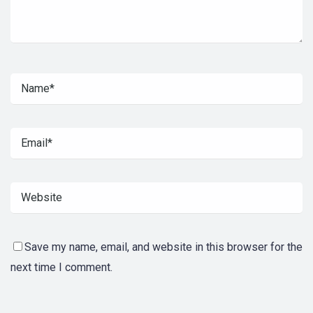
Save my name, email, and website in this browser for the
next time I comment.