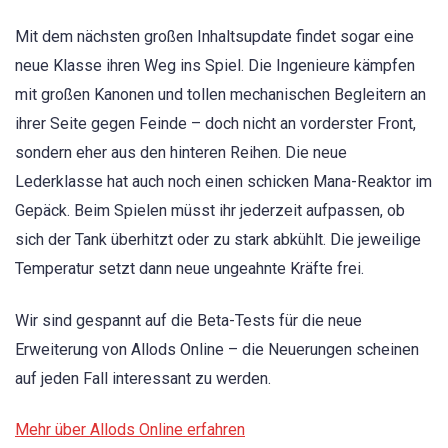
Mit dem nächsten großen Inhaltsupdate findet sogar eine
neue Klasse ihren Weg ins Spiel. Die Ingenieure kämpfen
mit großen Kanonen und tollen mechanischen Begleitern an
ihrer Seite gegen Feinde – doch nicht an vorderster Front,
sondern eher aus den hinteren Reihen. Die neue
Lederklasse hat auch noch einen schicken Mana-Reaktor im
Gepäck. Beim Spielen müsst ihr jederzeit aufpassen, ob
sich der Tank überhitzt oder zu stark abkühlt. Die jeweilige
Temperatur setzt dann neue ungeahnte Kräfte frei.
Wir sind gespannt auf die Beta-Tests für die neue
Erweiterung von Allods Online – die Neuerungen scheinen
auf jeden Fall interessant zu werden.
Mehr über Allods Online erfahren