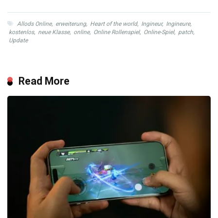
Allods Online
,
erweiterung
,
Heart of the world
,
Ingineur
,
Ingineure
,
kostenlos
,
neue Klasse
,
online
,
Online Rollenspiel
,
Online-Spiel
,
patch
,
Update
Read More