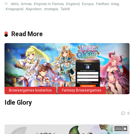
Aktiv
,
Armee
,
Empires in Flames
,
England
,
Europa
,
Feldherr
,
krieg
,
Kriegsspiel
,
Napoleon
,
strategie
,
Taktik
Read More
Browsergames kostenlos
Fantasy Browsergames
Idle Glory
0