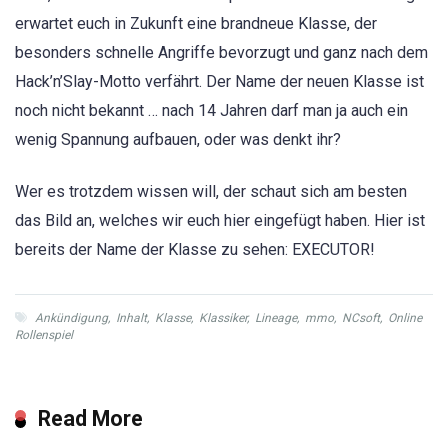
erwartet euch in Zukunft eine brandneue Klasse, der
besonders schnelle Angriffe bevorzugt und ganz nach dem
Hack’n’Slay-Motto verfährt. Der Name der neuen Klasse ist
noch nicht bekannt … nach 14 Jahren darf man ja auch ein
wenig Spannung aufbauen, oder was denkt ihr?
Wer es trotzdem wissen will, der schaut sich am besten
das Bild an, welches wir euch hier eingefügt haben. Hier ist
bereits der Name der Klasse zu sehen: EXECUTOR!
Ankündigung
,
Inhalt
,
Klasse
,
Klassiker
,
Lineage
,
mmo
,
NCsoft
,
Online
Rollenspiel
Read More