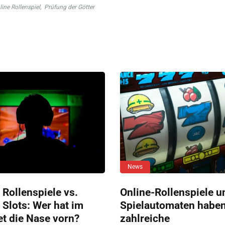
line Rollenspiel
,
Prüfung der Götter
News
 Rollenspiele vs.
Online-Rollenspiele u
 Slots: Wer hat im
Spielautomaten habe
et die Nase vorn?
zahlreiche