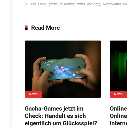
Arc
,
Event
,
gratis
,
kostenlos
,
mmo
,
mmorpg
,
Neverwinter
,
On
Read More
News
News
Gacha-Games jetzt im
Online
Check: Handelt es sich
Online
eigentlich um Glücksspiel?
Intern