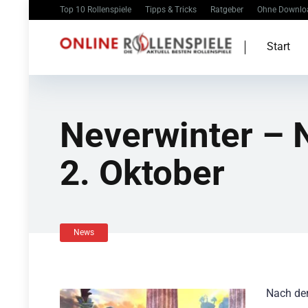
Top 10 Rollenspiele
Tipps & Tricks
Ratgeber
Ohne Downlo
Start
Neverwinter – N
2. Oktober
News
Nach der