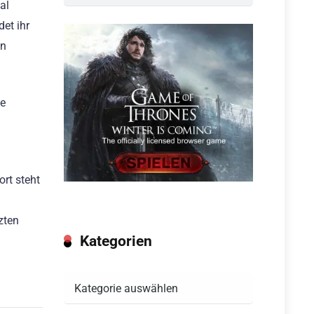
al
et ihr
en
ge
rt steht
zten
Kategorien
Kategorien