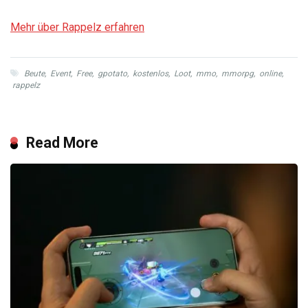
Mehr über Rappelz erfahren
Beute
,
Event
,
Free
,
gpotato
,
kostenlos
,
Loot
,
mmo
,
mmorpg
,
online
,
rappelz
Read More