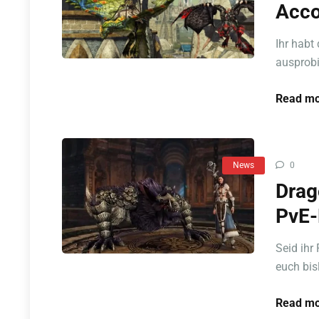
Acco
Ihr hab
ausprobie
Read mo
News
0
Drag
PvE-
Seid ihr
euch bis
Read mo