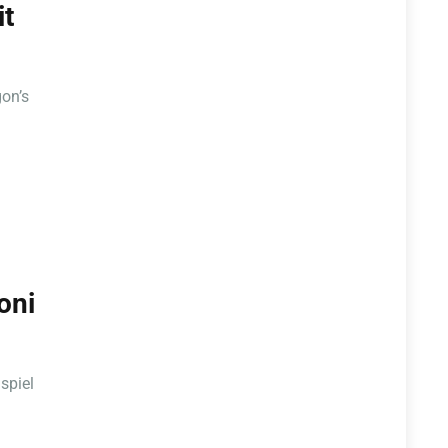
it
gon’s
oni
spiel