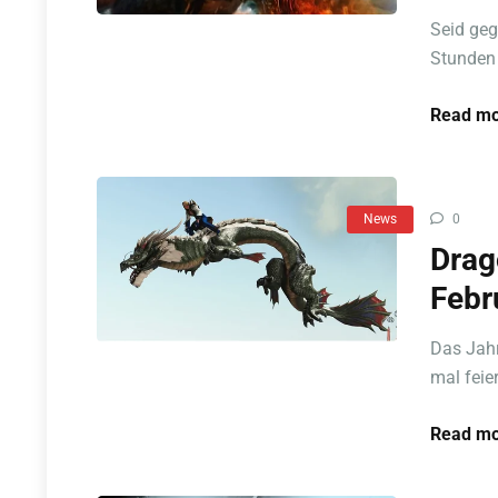
Seid geg
Stunden 
Read mo
News
0
Drag
Febr
Das Jahr
mal feier
Read mo