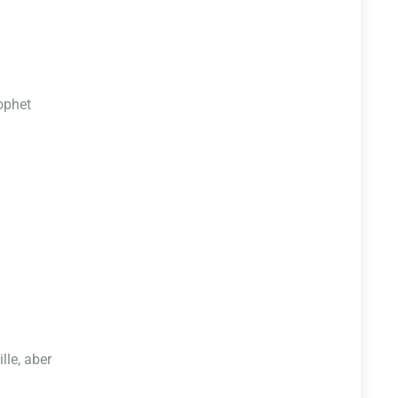
ophet
lle, aber