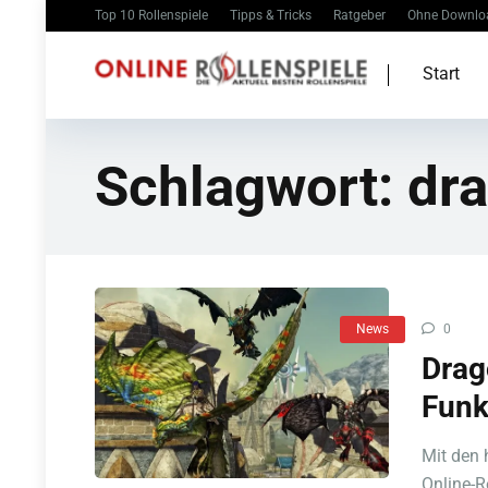
Top 10 Rollenspiele
Tipps & Tricks
Ratgeber
Ohne Downlo
Start
Schlagwort:
dr
News
0
Drag
Funk
Mit den
Online-R