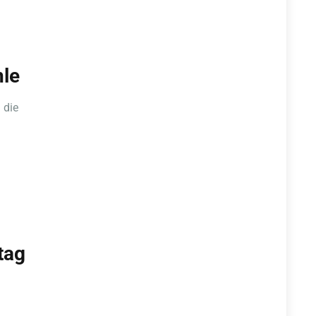
hle
 die
tag