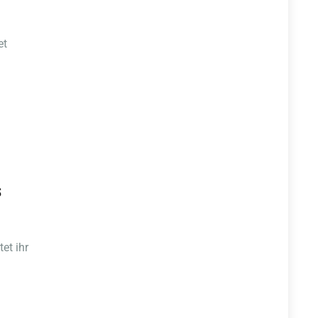
et
s
et ihr