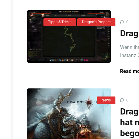
Tipps & Tricks
Dragon's Prophet
0
Drag
Wenn ihr
Instanz 
Read mo
News
0
Drag
hat 
beg