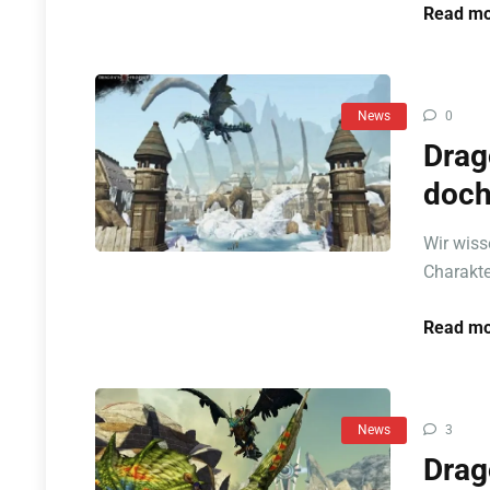
Read mo
News
0
Drag
doch
Wir wiss
Charakte
Read mo
News
3
Drag