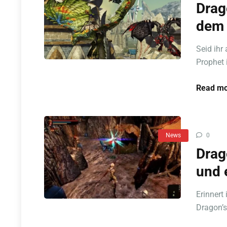
Drag
dem
Seid ihr
Prophet 
Read mo
News
0
Drag
und 
Erinnert
Dragon’s