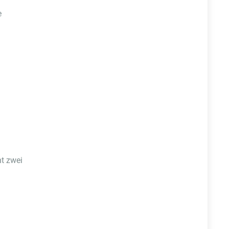
e
ht zwei