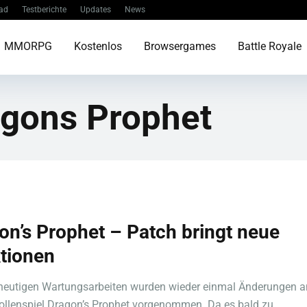
ad
Testberichte
Updates
News
MMORPG
Kostenlos
Browsergames
Battle Royale
agons Prophet
on’s Prophet – Patch bringt neue
tionen
 heutigen Wartungsarbeiten wurden wieder einmal Änderungen 
ollenspiel Dragon’s Prophet vorgenommen. Da es bald zu ...