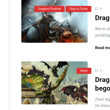
Dragon's Prophet
Tipps & Tricks
0
Drag
Wie in a
unzählig
Read mo
News
0
Drag
bego
Zwar leg
im Online