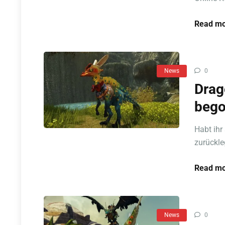
Read mo
News
0
Drag
beg
Habt ihr
zurückle
Read mo
News
0