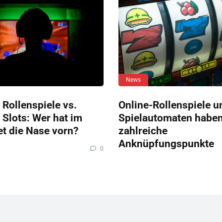
News
 Rollenspiele vs.
Online-Rollenspiele u
 Slots: Wer hat im
Spielautomaten habe
et die Nase vorn?
zahlreiche
Anknüpfungspunkte
0