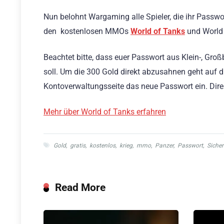
Nun belohnt Wargaming alle Spieler, die ihr Passwo
den kostenlosen MMOs
World of Tanks
und World 
Beachtet bitte, dass euer Passwort aus Klein-, Gr
soll. Um die 300 Gold direkt abzusahnen geht auf die
Kontoverwaltungsseite das neue Passwort ein. Dire
Mehr über World of Tanks erfahren
Gold
,
gratis
,
kostenlos
,
krieg
,
mmo
,
Panzer
,
Passwort
,
Sicher
Read More