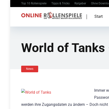
Top 10 Rollenspiele
Tipps & Tricks
Ratgeber
Ohne Downlo
Start
World of Tanks 
News
Immer wi
Passwort
werden ihre Zugangsdaten zu ändern – Doch nicht s