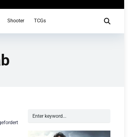
Shooter
TCGs
ab
gefordert