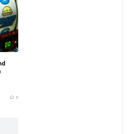
nd
n
0