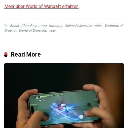
Mehr über World of Warcraft erfahren
Boost
,
Charakter
,
mmo
,
mmorpg
,
Online Rollenspiel
,
video
,
Warlords of
Draenor
,
World of Warcraft
,
wow
Read More