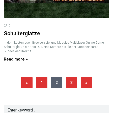
0
Schulterglatze
In dem kostenlosen Browserspiel und Massive Multiplayer Online Game
Schulterglatze startest Du Deine Karriere als kleiner, unscheinbarer
Bundeswehr-Rekrut. ...
Read more »
«
1
2
3
»