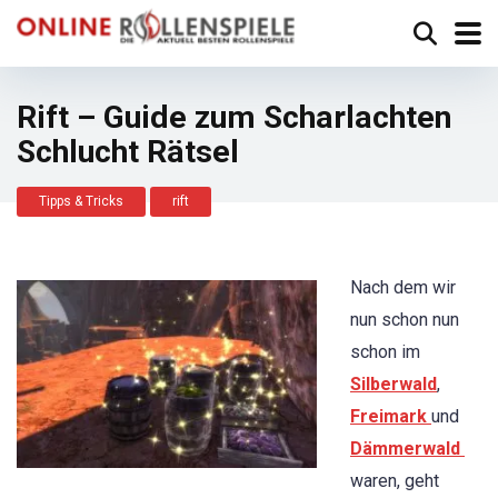
Rift – Guide zum Scharlachten
Schlucht Rätsel
Tipps & Tricks
rift
Nach dem wir
nun schon nun
schon im
Silberwald
,
Freimark
und
Dämmerwald
waren, geht