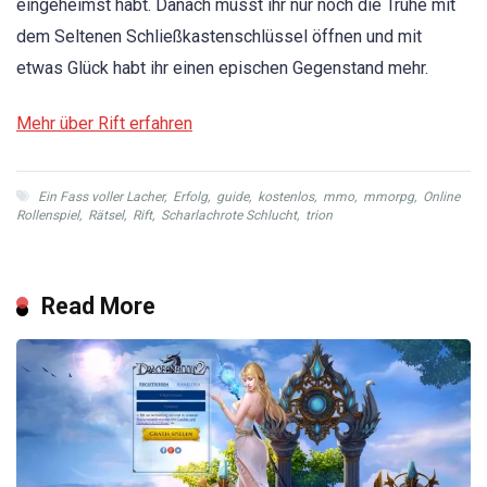
eingeheimst habt. Danach müsst ihr nur noch die Truhe mit
dem Seltenen Schließkastenschlüssel öffnen und mit
etwas Glück habt ihr einen epischen Gegenstand mehr.
Mehr über Rift erfahren
Ein Fass voller Lacher
,
Erfolg
,
guide
,
kostenlos
,
mmo
,
mmorpg
,
Online
Rollenspiel
,
Rätsel
,
Rift
,
Scharlachrote Schlucht
,
trion
Read More