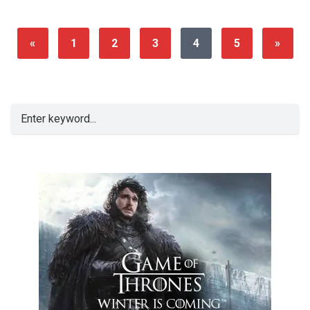
«
1
2
3
4
5
»