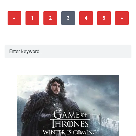
«
1
2
3
4
5
»