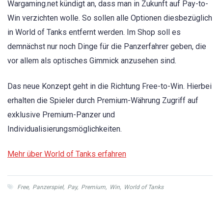
Wargaming.net kündigt an, dass man in Zukunft auf Pay-to-
Win verzichten wolle. So sollen alle Optionen diesbezüglich
in World of Tanks entfernt werden. Im Shop soll es
demnächst nur noch Dinge für die Panzerfahrer geben, die
vor allem als optisches Gimmick anzusehen sind.
Das neue Konzept geht in die Richtung Free-to-Win. Hierbei
erhalten die Spieler durch Premium-Währung Zugriff auf
exklusive Premium-Panzer und
Individualisierungsmöglichkeiten.
Mehr über World of Tanks erfahren
Free
,
Panzerspiel
,
Pay
,
Premium
,
Win
,
World of Tanks