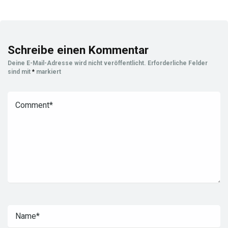
Schreibe einen Kommentar
Deine E-Mail-Adresse wird nicht veröffentlicht.
Erforderliche Felder
sind mit
*
markiert