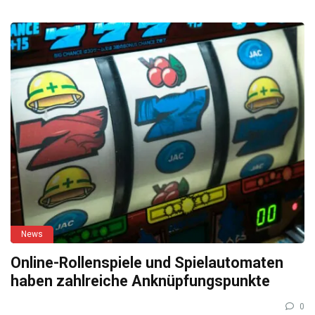
News
Online-Rollenspiele und Spielautomaten
haben zahlreiche Anknüpfungspunkte
0