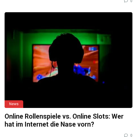
0
News
Online Rollenspiele vs. Online Slots: Wer
hat im Internet die Nase vorn?
0