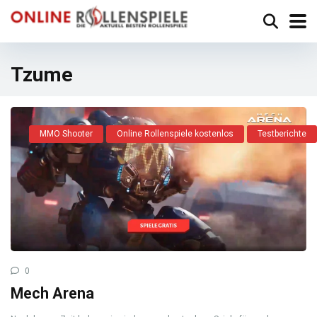
Tzume
MMO Shooter
Online Rollenspiele kostenlos
Testberichte
0
Mech Arena