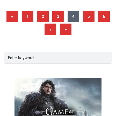
«
1
2
3
4
5
6
7
»