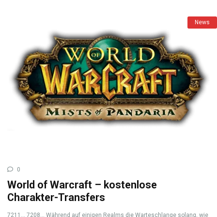
News
0
World of Warcraft – kostenlose
Charakter-Transfers
7211… 7208… Während auf einigen Realms die Warteschlange solang, wie