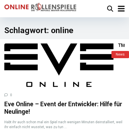
Schlagwort:
online
News
0
Eve Online – Event der Entwickler: Hilfe für
Neulinge!
Habt ihr auch schon mal ein Spiel nach wenigen Minuten deinstalliert, weil
ihr einfach nicht wusstet, was zu tun ...